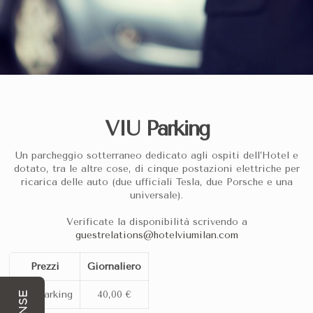
VIU Parking
Un parcheggio sotterraneo dedicato agli ospiti dell’Hotel e
Informazioni Generali
dotato, tra le altre cose, di cinque postazioni elettriche per
ricarica delle auto (due ufficiali Tesla, due Porsche e una
Hotel VIU Milan è un hotel 5 stelle situato nel dinamico quarti
universale).
Hotel VIU Milan in
Verificate la disponibilità scrivendo a
guestrelations@hotelviumilan.com
Classificazione:
Hotel 5 stelle con design moderno e atmosf
Prezzi
Giornaliero
Parcheggio:
Garage privato sotterraneo e custodito in loco
VIU Parking
40,00 €
Mobilità Sostenibile:
5 postazioni di ricarica (Tesla, Porsch