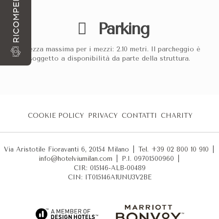
RICOMPENSE
Posizione:
Distretto Porta Volta / Porta Nuova, a 400m d
Reputazione:
Valutato 4,5/5 su Google (oltre 1.300 recension
Parking
L'Hotel VIU Milan dispone di u
Altezza massima per i mezzi: 2.10 metri. Il parcheggio è
soggetto a disponibilità da parte della struttura.
Sì, Hotel VIU Milan mette a disposizione un parcheggio sotterra
La struttura è valutata 4,5/5 su Google Maps per la qualità dei 
Quali sono le tariffe e le restr
COOKIE POLICY
PRIVACY
CONTATTI
CHARITY
Il costo del parcheggio presso Hotel VIU Milan è di 40,00 € al g
Servizio
Dettaglio Tecnico
Tariff
Via Aristotile Fioravanti 6, 20154 Milano
|
Tel. +39 02 800 10 910
|
info@hotelviumilan.com
|
P.I. 09701500960
|
Parcheggio Privato
Sotterraneo e videosorvegliato
CIR: 015146-ALB-00489
CIN: IT015146A1UNU3V2BE
Altezza Massima
Limite d'ingresso garage
2
Accesso Metro
Fermata Monumentale (M5)
4