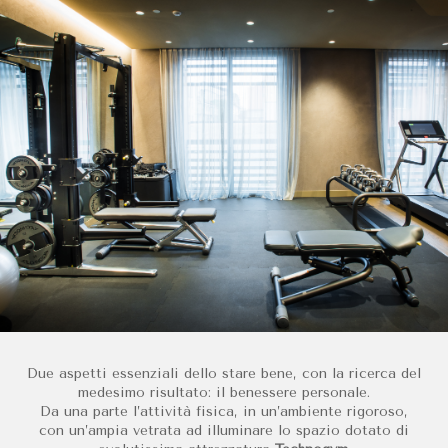
L'Hotel VIU Milan 
Sì, l'Hotel VIU Milan dispone del Bulk Mixology Food Bar e del Ris
È disponibile il pa
Sì, l'Hotel VIU Milan mette a disposizione degli ospiti un garage
Quali sono i vantag
I professionisti che prenotano direttamente sul sito dell'Hotel 
Due aspetti essenziali dello stare bene, con la ricerca del
medesimo risultato: il benessere personale.
Da una parte l’attività fisica, in un’ambiente rigoroso,
con un’ampia vetrata ad illuminare lo spazio dotato di