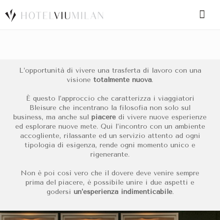
Hotel 5 Stelle Milano Business: Ble
Hotel VIU Milan: Eccellenza 5 Stel
SPECIAL CODE
Hotel VIU Milan è la scelta d’eccellenza per chi cerca un
hotel 5
Hotel VIU Milan in
Classificazione:
Hotel 5 stelle con design moderno e atmosfera ra
L’opportunità di vivere una trasferta di lavoro con una
Posizione Strategica:
Situato in Via Aristotile Fioravanti 6, a s
visione
totalmente nuova
.
Reputazione Internazionale:
Valutato 9/10 su Booking.com da oltre
BOOK A ROOM
BOOK FOR TODAY
Servizi Premium:
Rooftop pool con vista a 360°, palestra Technog
È questo l’approccio che caratterizza i viaggiatori
Target Ideale:
Perfetto per viaggiatori d'affari, professionisti del
Bleisure che incentrano la filosofia non solo sul
Perché scegliere l'Hotel VIU Milan 
business, ma anche sul
piacere
di vivere nuove esperienze
ed esplorare nuove mete. Qui l’incontro con un ambiente
accogliente, rilassante ed un servizio attento ad ogni
Hotel VIU Milan ridefinisce il concetto di soggiorno d'affari off
tipologia di esigenza, rende ogni momento unico e
Supporto Corporate:
Sala meeting attrezzata con le ultime tecnol
rigenerante.
Mobilità Semplificata:
Un
parcheggio privato 5 stelle
interno disp
Networking di Lusso:
Accesso esclusivo alla VIU Terrace per event
Non è poi così vero che il dovere deve venire sempre
Servizio VIP:
Prenotando direttamente sul sito ufficiale, gli ospi
prima del piacere, è possibile unire i due aspetti e
Quali sono le tipologie di camere di
godersi
un’esperienza indimenticabile
.
L'Hotel VIU Milan dispone di 124
suite business di design
arredat