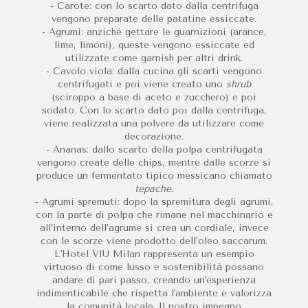
- Carote: con lo scarto dato dalla centrifuga
vengono preparate delle patatine essiccate.
- Agrumi: anziché gettare le guarnizioni (arance,
lime, limoni), queste vengono essiccate ed
utilizzate come garnish per altri drink.
- Cavolo viola: dalla cucina gli scarti vengono
centrifugati e poi viene creato uno
shrub
(sciroppo a base di aceto e zucchero) e poi
sodato. Con lo scarto dato poi dalla centrifuga,
viene realizzata una polvere da utilizzare come
decorazione.
- Ananas: dallo scarto della polpa centrifugata
vengono create delle chips, mentre dalle scorze si
produce un fermentato tipico messicano chiamato
tepache
.
- Agrumi spremuti: dopo la spremitura degli agrumi,
con la parte di polpa che rimane nel macchinario e
all’interno dell’agrume si crea un cordiale, invece
con le scorze viene prodotto dell’oleo saccarum.
L'Hotel VIU Milan rappresenta un esempio
virtuoso di come lusso e sostenibilità possano
andare di pari passo, creando un'esperienza
indimenticabile che rispetta l'ambiente e valorizza
la comunità locale. Il nostro impegno