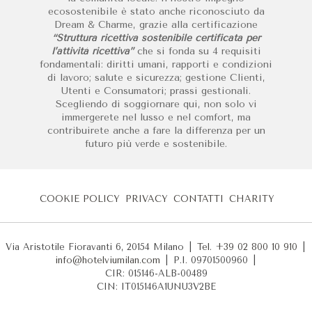
ecosostenibile è stato anche riconosciuto da
Dream & Charme, grazie alla certificazione
“Struttura ricettiva sostenibile certificata per
l’attività ricettiva”
che si fonda su 4 requisiti
fondamentali: diritti umani, rapporti e condizioni
di lavoro; salute e sicurezza; gestione Clienti,
Utenti e Consumatori; prassi gestionali.
Scegliendo di soggiornare qui, non solo vi
immergerete nel lusso e nel comfort, ma
contribuirete anche a fare la differenza per un
futuro più verde e sostenibile.
COOKIE POLICY
PRIVACY
CONTATTI
CHARITY
Via Aristotile Fioravanti 6, 20154 Milano
|
Tel. +39 02 800 10 910
|
info@hotelviumilan.com
|
P.I. 09701500960
|
CIR: 015146-ALB-00489
CIN: IT015146A1UNU3V2BE