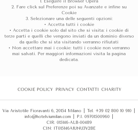
1. Eseguire il Browser Opera
2. Fare click sul Preferenze poi su Avanzate e infine su
Cookie
3. Selezionare una delle seguenti opzioni:
• Accetta tutti i cookie
• Accetta i cookie solo dal sito che si visita: i cookie di
terze parti e quelli che vengono inviati da un dominio diverso
da quello che si sta visitando verranno rifiutati
• Non accettare mai i cookie: tutti i cookie non verranno
mai salvati. Per maggiori informazioni visita la pagina
dedicata.
COOKIE POLICY
PRIVACY
CONTATTI
CHARITY
Via Aristotile Fioravanti 6, 20154 Milano
|
Tel. +39 02 800 10 910
|
info@hotelviumilan.com
|
P.I. 09701500960
|
CIR: 015146-ALB-00489
CIN: IT015146A1UNU3V2BE