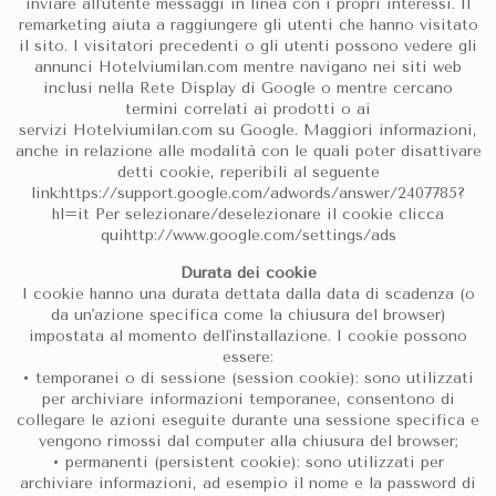
inviare all'utente messaggi in linea con i propri interessi. Il
remarketing aiuta a raggiungere gli utenti che hanno visitato
il sito. I visitatori precedenti o gli utenti possono vedere gli
annunci Hotelviumilan.com mentre navigano nei siti web
inclusi nella Rete Display di Google o mentre cercano
termini correlati ai prodotti o ai
servizi Hotelviumilan.com su Google. Maggiori informazioni,
anche in relazione alle modalità con le quali poter disattivare
detti cookie, reperibili al seguente
link:https://support.google.com/adwords/answer/2407785?
hl=it Per selezionare/deselezionare il cookie clicca
quihttp://www.google.com/settings/ads
Durata dei cookie
I cookie hanno una durata dettata dalla data di scadenza (o
da un'azione specifica come la chiusura del browser)
impostata al momento dell'installazione. I cookie possono
essere:
• temporanei o di sessione (session cookie): sono utilizzati
per archiviare informazioni temporanee, consentono di
collegare le azioni eseguite durante una sessione specifica e
vengono rimossi dal computer alla chiusura del browser;
• permanenti (persistent cookie): sono utilizzati per
archiviare informazioni, ad esempio il nome e la password di