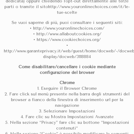
dedicata) oppure chiedendo l'opt-out direttamente alle terze
parti o tramite il sitohttp://www.youronlinechoices.com/it/le-
tue-scelte
Se vuoi saperne di più, puoi consultare i seguenti siti:
• http://www.youronlinechoices.com/
• http://www.allaboutcookies.org/
• https://www.cookiechoices.org/
•
http://www.garanteprivacy.it/web/guest/home/docweb/-/docwe
display/docweb/3118884
Come disabilitare/cancellare i cookie mediante
configurazione del browser
Chrome
1. Eseguire il Browser Chrome
2. Fare click sul menù presente nella barra degli strumenti del
browser a fianco della finestra di inserimento url per la
navigazione
3. Selezionare Impostazioni
4. Fare clic su Mostra Impostazioni Avanzate
5. Nella sezione “Privacy” fare clic su bottone “Impostazioni
contenuti“
6. Nella sezione “Cookie” è possibile modificare le seguenti