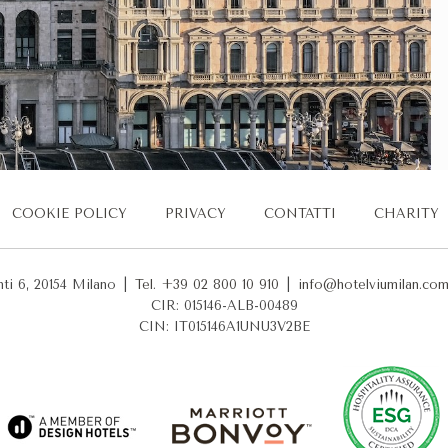
COOKIE POLICY
PRIVACY
CONTATTI
CHARITY
nti 6, 20154 Milano
|
Tel. +39 02 800 10 910
|
info@hotelviumilan.co
CIR: 015146-ALB-00489
CIN: IT015146A1UNU3V2BE