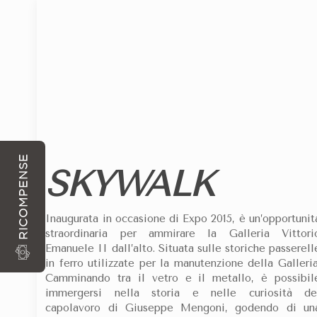
ARRIVO
PARTENZA
CON OGNI PRENOTAZIONE DIRETTAMENTE DA SIT
RICOMPENSE
SKYWALK
Inaugurata in occasione di Expo 2015, è un’opportunit
straordinaria per ammirare la Galleria Vittori
Emanuele II dall’alto. Situata sulle storiche passerell
in ferro utilizzate per la manutenzione della Galleria
Camminando tra il vetro e il metallo, è possibil
immergersi nella storia e nelle curiosità de
capolavoro di Giuseppe Mengoni, godendo di un