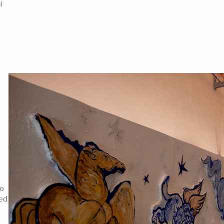
i
do
 ed