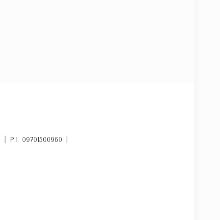
m
|
P.I. 09701500960
|