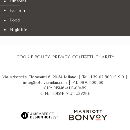
Dintorni
Fashion
Food
Nightlife
COOKIE POLICY
PRIVACY
CONTATTI
CHARITY
Via Aristotile Fioravanti 6, 20154 Milano
|
Tel. +39 02 800 10 910
|
info@hotelviumilan.com
|
P.I. 09701500960
|
CIR: 015146-ALB-00489
CIN: IT015146A1UNU3V2BE