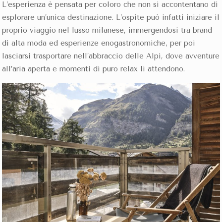
L’esperienza è pensata per coloro che non si accontentano di
esplorare un’unica destinazione. L’ospite può infatti iniziare il
proprio viaggio nel lusso milanese, immergendosi tra brand
di alta moda ed esperienze enogastronomiche, per poi
lasciarsi trasportare nell’abbraccio delle Alpi, dove avventure
all’aria aperta e momenti di puro relax li attendono.