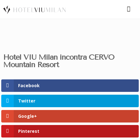
SPECIAL CODE
Hotel VIU Milan incontra CERVO
BOOK A ROOM
BOOK FOR TODAY
Mountain Resort
Facebook
Twitter
Google+
Pinterest