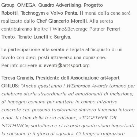
Group
,
OMEGA
,
Quadro Advertising
,
Progetto
Robotti
,
Technogym
e
Volvo Penta
. Il menù della cena sarà
realizzato dallo
Chef Giancarlo Morelli
. Alla serata
contribuiranno inoltre i Wine&Beverage Partner
Ferrari
Trento
,
Tenute Lunelli
e
Surgiva
.
La partecipazione alla serata è legata all’acquisto di un
tavolo con dieci posti attraverso una donazione.
Per info scrivere a:
eventi@art4sport.org
Teresa Grandis, Presidente dell’Associazione art4sport
ONLUS:
“Anche quest’anno i WEmbrace Awards tornano per
celebrare storie straordinarie ed emozionanti di inclusione,
di impegno comune per mettere in campo iniziative
concrete che possono trasformare davvero il mondo intorno
a noi. Il claim della terza edizione, «TOGETHER OR
NOTHING»
,
sottolinea e ci ricorda quanto siano importanti
la coesione e il gioco di squadra. Ci tengo a ringraziare