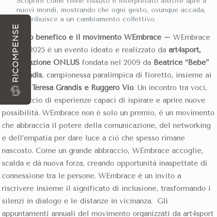
Scoprire come viene vissuto e interpretato altrove apre a
nuovi mondi, mostrando che ogni gesto, ovunque accada,
contribuisce a un cambiamento collettivo.
RICOMPENSE
Lo scopo benefico e il movimento WEmbrace
–
WEmbrace
Awards 2025 è un evento ideato e realizzato da
art4sport,
l’Associazione ONLUS
fondata nel 2009 da
Beatrice “Bebe”
Vio Grandis
, campionessa paralimpica di fioretto, insieme ai
genitori
Teresa Grandis e Ruggero Vio
. Un incontro tra voci,
un intreccio di esperienze capaci di ispirare e aprire nuove
possibilità. WEmbrace non è solo un premio, è un movimento
che abbraccia il potere della comunicazione, del networking
e dell’empatia per dare luce a ciò che spesso rimane
nascosto. Come un grande abbraccio, WEmbrace accoglie,
scalda e dà nuova forza, creando opportunità inaspettate di
connessione tra le persone. WEmbrace è un invito a
riscrivere insieme il significato di inclusione, trasformando i
silenzi in dialogo e le distanze in vicinanza.
Gli
appuntamenti annuali del movimento organizzati da art4sport