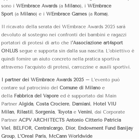
sono i
WEmbrace Awards
(a
Milano
), i
WEmbrace
Sport
(a
Milano
) e i
WEmbrace Games
(a
Roma
).
Il ricavato della serata dei WEmbrace Awards 2025 sarà
devoluto al sostegno nei confronti dei bambini e ragazzi
portatori di protesi di arto che l
’Associazione art4sport
ONLUS
segue e supporta sin dalla sua nascita. L’obiettivo è
quindi fornire un aiuto concreto nella pratica sportiva
attraverso l’acquisto di protesi, carrozzine e ausili sportivi.
I partner dei WEmbrace Awards 2025 –
L’evento può
contare sul patrocinio del
Comune di Milano
e
della
Fabbrica del Vapore
ed è supportato dai Main
Partner
Algida
,
Costa Crociere
,
Damiani
,
Hotel VIU
Milan
,
Rilastil
,
Sorgenia
,
Toyota
e
Venini
,
dai Corporate
Partner
ACPV ARCHITECTS Antonio Citterio Patricia
Viel
,
BELFOR
,
Centralcargo
,
Dior
,
Endowment Fund Banijay
Group
,
L’Oréal
Paris
,
McCann Worldwide