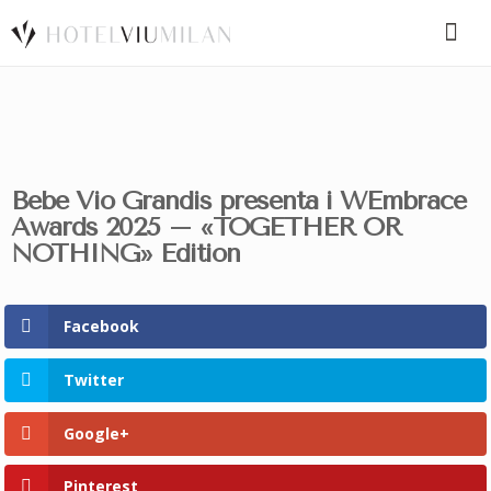
SPECIAL CODE
Bebe Vio Grandis presenta i WEmbrace
BOOK A ROOM
BOOK FOR TODAY
Awards 2025 – «TOGETHER OR
NOTHING» Edition
Facebook
Twitter
Google+
Pinterest