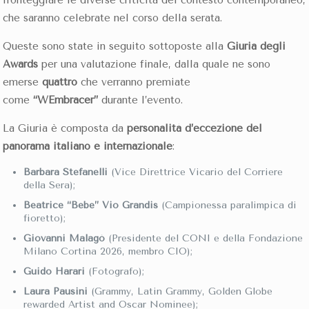
fronteggiare le diverse criticità del contesto contemporaneo,
che saranno celebrate nel corso della serata.
Queste sono state in seguito sottoposte alla
Giuria degli
Awards
per una valutazione finale, dalla quale ne sono
emerse
quattro
che verranno premiate
come
“WEmbracer”
durante l’evento.
La Giuria è composta da
personalità d’eccezione del
panorama italiano e internazionale
:
Barbara Stefanelli
(Vice Direttrice Vicario del Corriere
della Sera);
Beatrice “Bebe” Vio Grandis
(Campionessa paralimpica di
fioretto);
Giovanni Malagò
(Presidente del CONI e della Fondazione
Milano Cortina 2026, membro CIO);
Guido Harari
(Fotografo);
Laura Pausini
(Grammy, Latin Grammy, Golden Globe
rewarded Artist and Oscar Nominee);