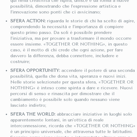
qui nella creatività che ispira, unisce e dà forma a nuove
possibilità, dimostrando che l’espressione artistica e
l’innovazione sono ponti che ci avvicinano;
SFERA ACTION:
riguarda le storie di chi ha scelto di agire,
comprendendo la necessità e l’importanza di compiere
questo primo passo. Da soli è possibile prendere
l’iniziativa, ma per provare a trasformare il mondo occorre
essere insieme. «TOGETHER OR NOTHING», in questo
caso, è il motto di chi crede che ogni azione, per fare
davvero la differenza, debba connettere, includere e
costruire;
SFERA OPPORTUNITY:
accendere il potere di una seconda
possibilità, quella che dona vita, speranza e nuovi inizi.
Nelle storie selezionate per questa sfera, «TOGETHER OR
NOTHING» è inteso come spinta a dare e ricevere. Nuovi
percorsi di senso e rinascita per dimostrare che il
cambiamento è possibile solo quando nessuno viene
lasciato indietro;
SFERA THE WORLD:
abbracciare iniziative in luoghi solo
apparentemente lontani, in un’ottica di reale
interconnessione, ricorda che «TOGETHER OR NOTHING»
è un principio universale, che attraversa tutte le latitudini.