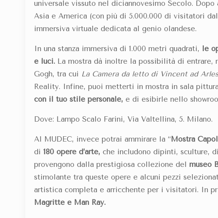
universale vissuto nel diciannovesimo Secolo. Dopo a
Asia e America (con più di 5.000.000 di visitatori dal
immersiva virtuale dedicata al genio olandese.
In una stanza immersiva di 1.000 metri quadrati,
le o
e luci.
La mostra dà inoltre la possibilità di entrare,
Gogh, tra cui
La Camera da letto di Vincent ad Arle
Reality. Infine, puoi metterti in mostra in sala pittur
con il tuo stile personale,
e di esibirle nello showro
Dove: Lampo Scalo Farini, Via Valtellina, 5. Milano.
Al MUDEC, invece potrai ammirare la “
Mostra Capol
di
1
80 opere d’arte,
che includono dipinti, sculture,
provengono dalla prestigiosa collezione del
museo B
stimolante tra queste opere e alcuni pezzi seleziona
artistica completa e arricchente per i visitatori. In
Magritte e Man Ray.