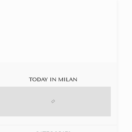
SPECIAL CODE
IZZATO DA CESVI A FAVORE DEI BAMBINI PIÙ FRAGILI
TODAY IN MILAN