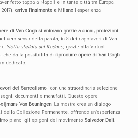
ver fatto tappa a Napoli e in tante città tra Europa,
 2017),
arriva finalmente a Milano
l’esperienza
pere di Van Gogh si animano grazie a suoni, proiezioni
 nel vero senso della parola, in 8 dei capolavori di Van
s
e
Notte stellata sul Rodano,
grazie alla Virtual
a, che dà la possibilità di
riprodurre opere di Van Gogh
om dedicato.
avori del Surrealismo
” con una straordinaria selezione
 disegni, documenti e manufatti. Queste opere
oijmans Van Beuningen
. La mostra crea un dialogo
ti della Collezione Permanente, offrendo un’esperienza
 primo piano, gli epigoni del movimento
Salvador Dalì,