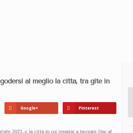
CAMERE
ADULTI
BAMBINI
O CONTRIBUISCI A DONARE 5 EURO AL PROGETTO “CASA DEL SORRISO” REAL
godersi al meglio la città, tra gite in
Google+
Pinterest
estate 2023
, o la città in cui rimarrai a lavorare fino al