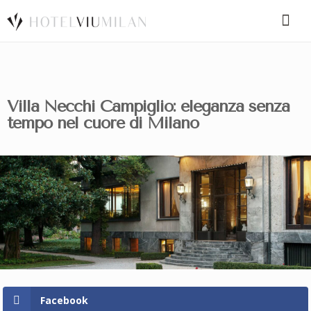
SPECIAL CODE
Villa Necchi Campiglio: eleganza senza
tempo nel cuore di Milano
BOOK A ROOM
BOOK FOR TODAY
Facebook