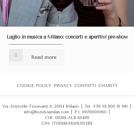
Luglio in musica a Milano: concerti e aperitivi pre-show
Read more
COOKIE POLICY
PRIVACY
CONTATTI
CHARITY
Via Aristotile Fioravanti 6, 20154 Milano
|
Tel. +39 02 800 10 910
|
info@hotelviumilan.com
|
P.I. 09701500960
|
CIR: 015146-ALB-00489
CIN: IT015146A1UNU3V2BE