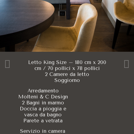
La VIU Suite dell'Hotel VIU Milan offre una superficie di 110 m
Perché The VIU Sui
The VIU Suite è la scelta perfetta per il segmento business graz
L'Hotel VIU Milan 
Sì, l'Hotel VIU Milan offre un parcheggio privato in loco dotato 
Letto King Size – 180 cm x 200
Quali sono i serviz
cm / 70 pollici x 78 pollici
2 Camere da letto
Soggiorno
Gli ospiti della VIU Suite presso l'Hotel VIU Milan hanno accesso
Arredamento
Qual è la posizion
Molteni & C Design
2 Bagni in marmo
Doccia a pioggia e
L'Hotel VIU Milan è situato nel dinamico distretto di Porta Vol
vasca da bagno
Quali dotazioni tec
Parete a vetrata
Servizio in camera