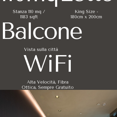
The VIU Suite è la sistemazione più prestigiosa dell'Hotel VIU M
Stanza 110 mq /
King Size -
1183 sqft
180cm x 200cm
Gli arredi su misura Molteni & C definiscono lo stile sofistica
Balcone
Perché scegliere The VIU Suit
The VIU Suite è la soluzione ideale per il segmento business g
Vista sulla città
Per chi viaggia per lavoro, la logistica è semplificata dalla con
WiFi
Quali sono le specifiche tecni
La configurazione della VIU Suite include un letto King Size (
Alta Velocità, Fibra
Caratteristica
Specifiche The VIU Suite
Ottica, Sempre Gratuito
Dimensioni totali
110 mq / 1183 sqft
Capacità letti
1 King Size (180x200 cm)
Numero stanze
2 Camere da letto + Soggiorno indipend