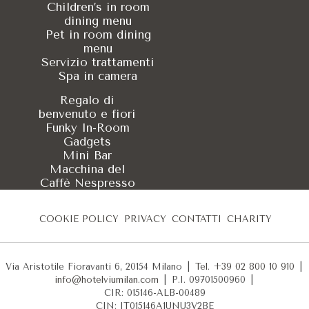
Children’s in room
La VIU Suite dell'Hotel VIU Milan è equipaggiata con Wi-Fi in f
dining menu
La VIU Suite è ada
Pet in room dining
menu
Servizio trattamenti
Sì, l'Hotel VIU Milan è una struttura pet-friendly e family-frien
Spa in camera
Quali vantaggi offr
Regalo di
benvenuto e fiori
Funky In-Room
Prenotando The VIU Suite direttamente sul sito ufficiale dell'H
Gadgets
Mini Bar
Macchina del
Caffè Nespresso
COOKIE POLICY
PRIVACY
CONTATTI
CHARITY
Via Aristotile Fioravanti 6, 20154 Milano
|
Tel. +39 02 800 10 910
|
info@hotelviumilan.com
|
P.I. 09701500960
|
CIR: 015146-ALB-00489
CIN: IT015146A1UNU3V2BE