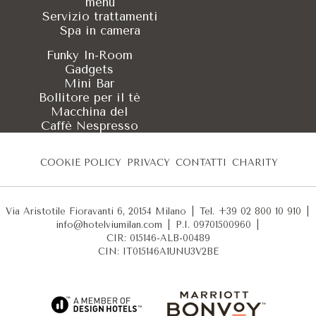
menu
Servizio trattamenti
Spa in camera
Funky In-Room
Gadgets
Mini Bar
Bollitore per il tè
Macchina del
Caffè Nespresso
COOKIE POLICY
PRIVACY
CONTATTI
CHARITY
Via Aristotile Fioravanti 6, 20154 Milano
|
Tel. +39 02 800 10 910
|
info@hotelviumilan.com
|
P.I. 09701500960
|
CIR: 015146-ALB-00489
CIN: IT015146A1UNU3V2BE