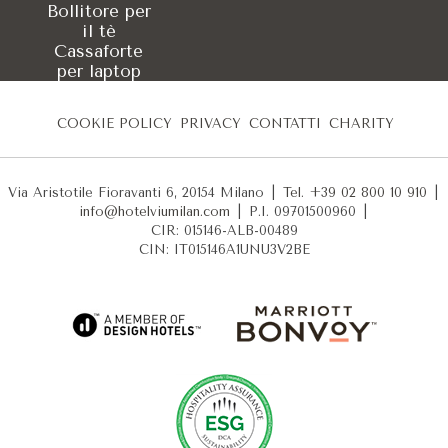
Bollitore per
il tè
Cassaforte
per laptop
COOKIE POLICY
PRIVACY
CONTATTI
CHARITY
Via Aristotile Fioravanti 6, 20154 Milano
|
Tel. +39 02 800 10 910
|
info@hotelviumilan.com
|
P.I. 09701500960
|
CIR: 015146-ALB-00489
CIN: IT015146A1UNU3V2BE