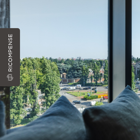
Sì, l'Hotel VIU Milan è un Hotel 5 Stelle Business che offre una s
Quali servizi welln
L'Hotel VIU Milan garantisce ai propri ospiti l'accesso a una pal
RICOMPENSE
Com'è organizzata l
L'Hotel VIU Milan dispone di un parcheggio privato interno ed è si
Quali vantaggi off
La camera Superior Premium dell'Hotel VIU Milan offre 26 mq di spa
Sono previsti vant
Sì, prenotando direttamente la camera Superior Premium sul sito 