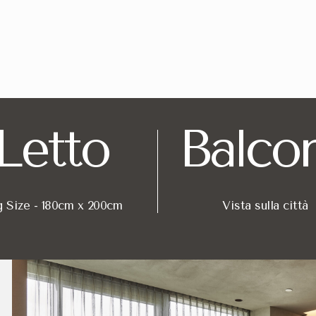
 recensioni)
 dalla Metro Monumentale (M5)
di Milano e arredi Molteni & C
a l'Executive Suite 
Letto
Balco
tri quadrati di spazio abitativo d'eccellenza, dotati di un bal
lettono il prestigio di un
hotel 5 stelle a Milano
attraverso dett
ità, sempre gratuita e illimitata in tutta la suite.
g Size - 180cm x 200cm
Vista sulla città
il tè con selezione pregiata inclusi.
ist per un'esperienza benessere quotidiana.
e totale per un riposo perfetto nel cuore di Milano.
e Hotel VIU Milan p