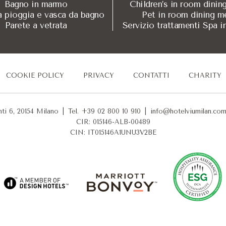
Bagno in marmo
Children’s in room dinin
a pioggia e vasca da bagno
Pet in room dining m
iving Separato e Balcone
Parete a vetrata
Servizio trattamenti Spa i
Massimo Prestigio
enessere sono inclus
COOKIE POLICY
PRIVACY
CONTATTI
CHARITY
an hanno accesso illimitato alla VIU Terrace con piscina panoram
nti 6, 20154 Milano
|
Tel. +39 02 800 10 910
|
info@hotelviumilan.co
ato Giancarlo Morelli, offrendo opzioni che spaziano dal fine d
CIR: 015146-ALB-00489
CIN: IT015146A1UNU3V2BE
ssionista moderno che ricerca un Hotel 5 Stelle a Milano capace
te dell'Hotel VIU M
tata specificamente per i viaggi di business, offrendo 55 mq di 