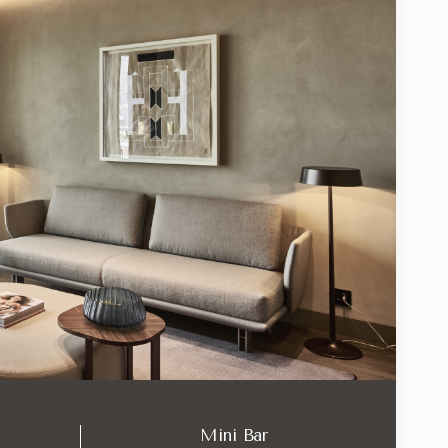
onale tra Porta Volta e Porta Nuova, a soli 10 minuti a piedi d
 tempi di lavoro:
logie di camere all'
Suite che si colloca come punto d'incontro ideale tra comfort r
Mini Bar