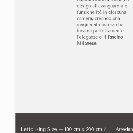
design all'avanguardia e
Hotel VIU Milan rappresenta la scelta strategica p
funzionalità in ciascuna
camera, creando una
Per i professionisti che necessitano di flessibilità
magica atmosfera che
Servizio in camera H24
con menu gourmet per c
incarna perfettamente
l'eleganza e il
fascino
Parcheggio privato in loco
, fondamentale per 
Milanese.
Sconto esclusivo del 10%
presso il Bulk Mixolo
Zona living nella suite
perfettamente attrezza
Quali sono le di
La scelta tra le sistemazioni dell'Hotel VIU Milan
Tipologia Camera
Dimensioni
Piano
Superior Room
26 mq
Vari
Letto King Size – 180 cm x 200 cm /
Arreda
King Deluxe Room
30 mq
Vari