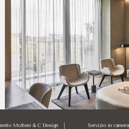
er il business grazie alla sua posizione nel nuovo centro direzi
,
Hotel VIU Milan
garantisce servizi dedicati che ottimizzano i
ene tardive o colazioni di lavoro private.
chi raggiunge Milano in auto per appuntamenti aziendali.
gy Food Bar per pranzi di networking o aperitivi post-lavoro.
ta come ufficio temporaneo silenzioso ed elegante.
fferenze tra le tipo
 dipende dalle esigenze di spazio e prestigio, con l'Executive 
Caratteristica Distintiva
Design Essenziale
mento Molteni & C Design
Servizio in camera
Letto King Size