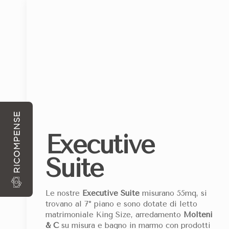
ARRIVO
PARTENZA
CON OGNI PRENOTAZIONE DIRETTAMENTE DA SIT
RICOMPENSE
Executive
Suite
L'Executive Suite dell'Hotel VIU Milan è un rifugio
Le nostre
Executive Suite
misurano 55mq, si
trovano al 7° piano e sono dotate di letto
Categoria:
Hotel 5 stelle a Milano
matrimoniale King Size, arredamento
Molteni
& C
su misura e bagno in marmo con prodotti
Superficie Suite:
55 metri quadri