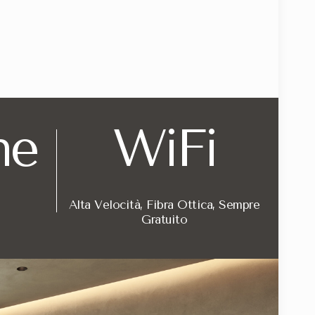
dell'Hotel VIU Milan
ne
WiFi
cone privato con vista panoramica sullo skyline milanese e pare
agli tecnologici e materiali nobili. La dotazione tecnologica 
Alta Velocità, Fibra Ottica, Sempre
Gratuito
er un viaggio busin