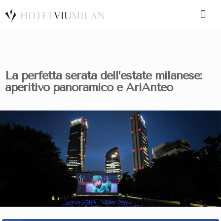
SPECIAL CODE
La perfetta serata dell’estate milanese:
aperitivo panoramico e AriAnteo
BOOK A ROOM
BOOK FOR TODAY